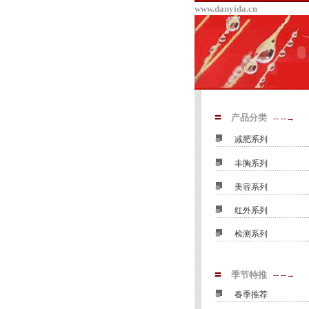
www.danyida.cn
〓
产品分类
-- --→
■
减肥系列
■
丰胸系列
■
美容系列
■
红外系列
■
检测系列
〓
季节特推
-- --→
■
春季推荐