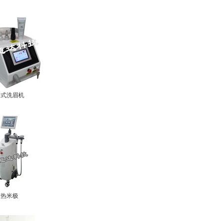
台式洗眉机
热米极