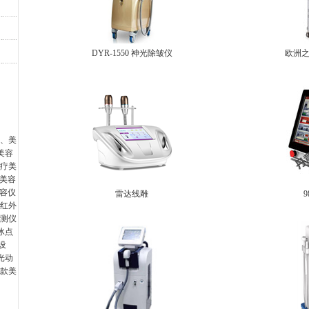
DYR-1550 神光除皱仪
欧洲
、美
美容
疗美
T美容
美容仪
雷达线雕
红外
测仪
冰点
设
光动
款美