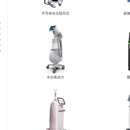
半导体冰点脱毛仪
超
7
7
7
7
7
7
水合氢动力