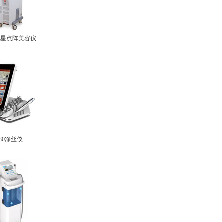
之星点阵美容仪
980净丝仪