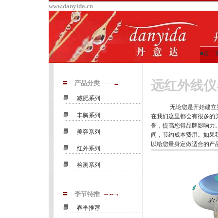
www.danyida.cn
■首 
远红外线仪
〓
产品分类
-- --→
■
减肥系列
无论您是开始建立第一
■
丰胸系列
在我们这里都会有很多的
誉，提高您得品牌影响力
■
美容系列
间，节约成本费用。如果
以给您量身定做适合的产
■
红外系列
■
检测系列
〓
季节特推
-- --→
■
春季推荐